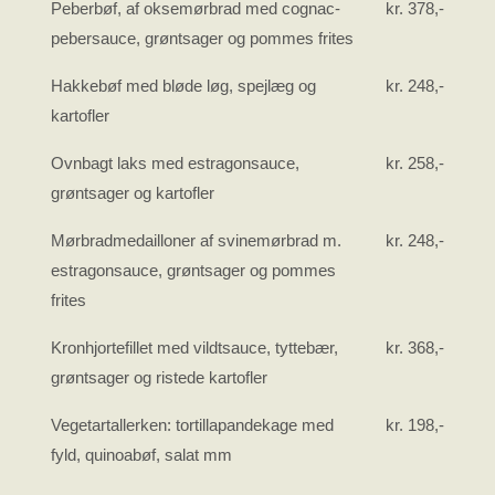
Peberbøf, af oksemørbrad med cognac-
​kr. 378,-
pebersauce, grøntsager og pommes frites
Hakkebøf med bløde løg, spejlæg og
kr. 248,-
kartofler
Ovnbagt laks med estragonsauce,
kr. 258,-
grøntsager og kartofler
Mørbradmedailloner af svinemørbrad m.
kr. 248,-
estragonsauce, grøntsager og pommes
frites
Kronhjortefillet med vildtsauce, tyttebær,
kr. 368,-
grøntsager og ristede kartofler
Vegetartallerken: tortillapandekage med
kr. 198,-
fyld, quinoabøf, salat mm